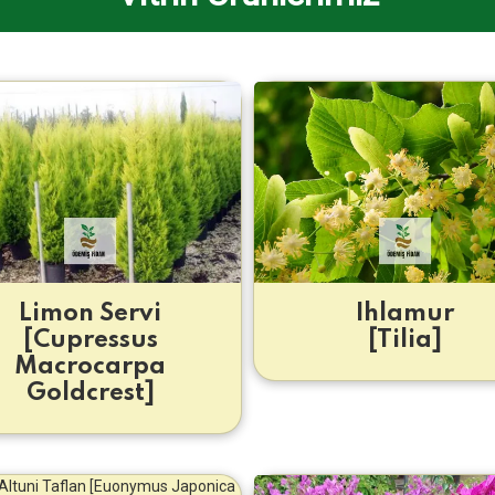
Limon Servi
Ihlamur
[Cupressus
[Tilia]
Macrocarpa
Goldcrest]