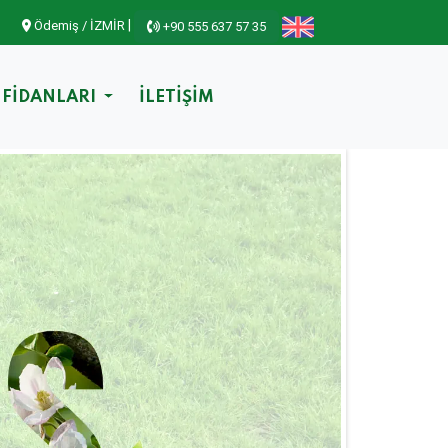
|
Ödemiş / İZMİR
+90 555 637 57 35
 FİDANLARI
İLETİŞİM