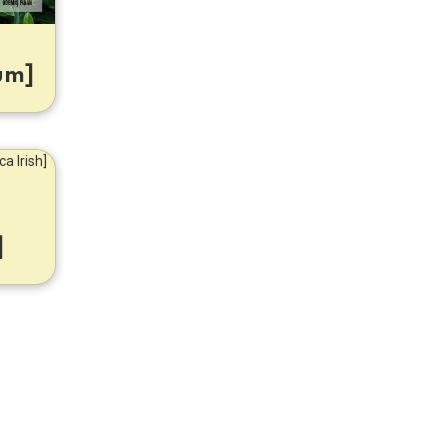
um]
]