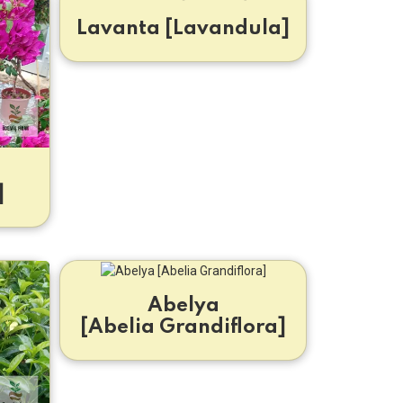
Lavanta [Lavandula]
]
Abelya
[Abelia Grandiflora]