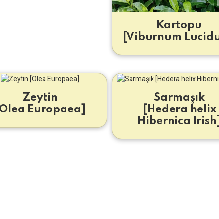
Kartopu
[Viburnum Lucid
Zeytin
Sarmaşık
[Olea Europaea]
[Hedera helix
Hibernica Irish