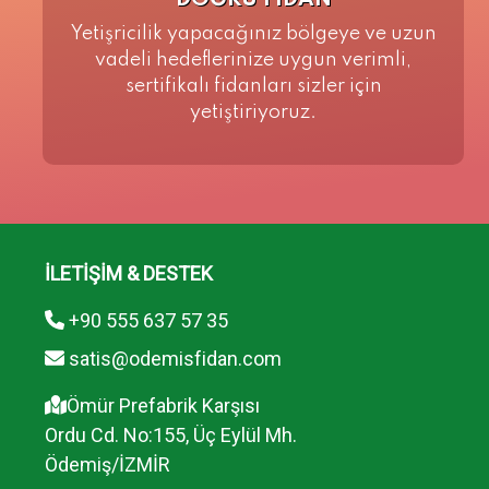
DOĞRU FİDAN
Yetişricilik yapacağınız bölgeye ve uzun
vadeli hedeflerinize uygun verimli,
sertifikalı fidanları sizler için
yetiştiriyoruz.
İLETİŞİM & DESTEK
+90 555 637 57 35
satis@odemisfidan.com
Ömür Prefabrik Karşısı
Ordu Cd. No:155, Üç Eylül Mh.
Ödemiş/İZMİR