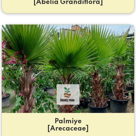
[Abelia Grandiflora]
Palmiye
[Arecaceae]