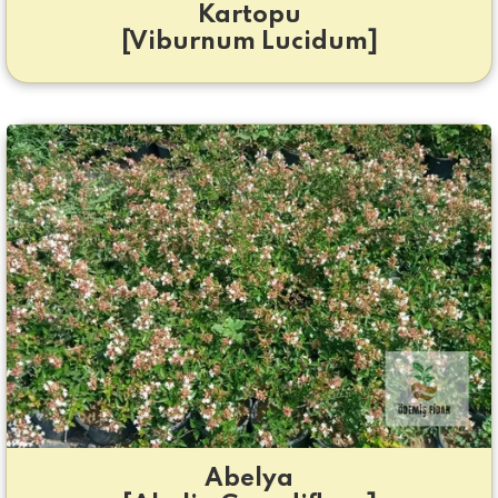
Kartopu
[Viburnum Lucidum]
Abelya