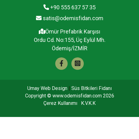
+90 555 637 57 35
satis@odemisfidan.com
Ömür Prefabrik Karşısı
Ordu Cd. No:155, Üç Eylül Mh.
Ödemiş/İZMİR
Umay Web Design
|
Süs Bitkileri Fidanı
Copyright ©
www.odemisfidan.com
2026
Çerez Kullanımı
K.V.K.K