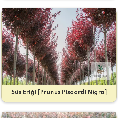
Süs Eriği [Prunus Pisaardi Nigra]