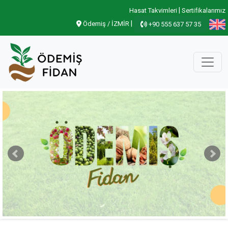
|
Hasat Takvimleri
Sertifikalarımız
|
Ödemiş / İZMİR
+90 555 637 57 35