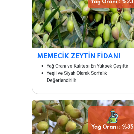
Yağ Oranı : %23
MEMECİK ZEYTİN FİDANI
Yağ Oranı ve Kalitesi En Yüksek Çeşittir
Yeşil ve Siyah Olarak Sorfalık
Değerlendirilir
Yağ Oranı : %35