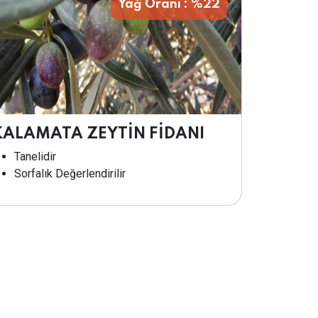
Yağ Oranı : %22
KALAMATA ZEYTİN FİDANI
Tanelidir
Sorfalık Değerlendirilir