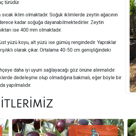
ç türüdür.
im sıcak iklim olmaktadır. Soğuk iklimlerde zeytin ağacının
 derece kadar soğuğa dayanabilmektedirler. Zeytin
miktarı ise 400 mm olmaktadır.
üst yüzü koyu, alt yüzü ise gümüş rengindedir. Yapraklar
şılıklı olarak çıkar. Ortalama 40-50 cm genişliğindeki
bahçeye daha iyi uyum sağlayacağı göz önüne alınmalıdır.
öklerde dedeleşme olup olmadığına bakmalı, eğer böyle bir
a yapılmalıdır.
İTLERİMİZ