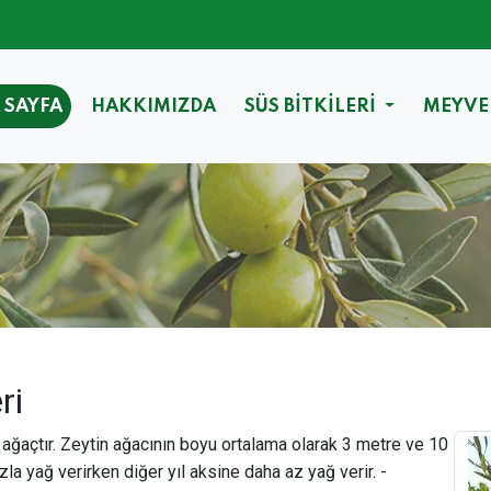
 SAYFA
HAKKIMIZDA
SÜS BİTKİLERİ
MEYVE
ri
 ağaçtır. Zeytin ağacının boyu ortalama olarak 3 metre ve 10
la yağ verirken diğer yıl aksine daha az yağ verir. -