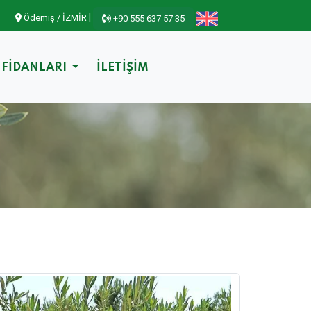
|
Ödemiş / İZMİR
+90 555 637 57 35
 FİDANLARI
İLETİŞİM