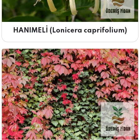
HANIMELİ (Lonicera caprifolium)