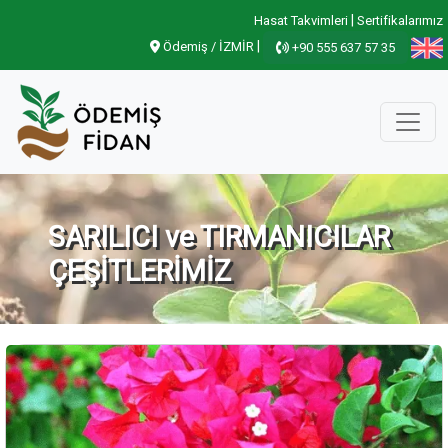
|
Hasat Takvimleri
Sertifikalarımız
|
Ödemiş / İZMİR
+90 555 637 57 35
SARILICI ve TIRMANICILAR
ÇEŞİTLERİMİZ