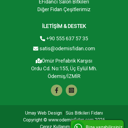
EFidanci Salon Bitkileri
Diğer Fidan Çeşitlerimiz
İLETİŞİM & DESTEK
+90 555 637 57 35
satis@odemisfidan.com
Ömür Prefabrik Karşısı
Ordu Cd. No:155, Üç Eylül Mh.
Ödemiş/İZMİR
Umay Web Design
|
Süs Bitkileri Fidanı
Copyright ©
www.odemisfidan.com
2026
Çerez Kullanımı
K.V.K.K
Bize yazabilirsiniz