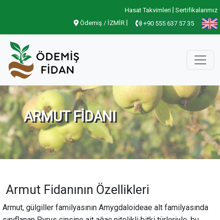
|
Hasat Takvimleri
Sertifikalarımız
|
Ödemiş / İZMİR
+90 555 637 57 35
ARMUT FİDANI
Armut Fidanının Özellikleri
Armut, gülgiller familyasının Amygdaloideae alt familyasında
sınıflanan Pyrus cinsine ait ağaç nitelikli bitki türleriyle, bu