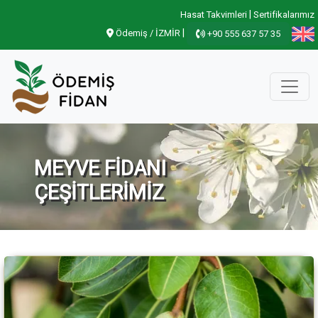
|
Hasat Takvimleri
Sertifikalarımız
|
Ödemiş / İZMİR
+90 555 637 57 35
MEYVE FİDANI
ÇEŞİTLERİMİZ