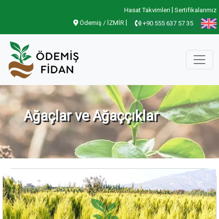
|
Hasat Takvimleri
Sertifikalarımız
|
Ödemiş / İZMİR
+90 555 637 57 35
Ağaçlar ve Ağaççıklar