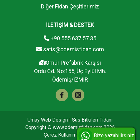
Diğer Fidan Çeşitlerimiz
İLETİŞİM & DESTEK
+90 555 637 57 35
satis@odemisfidan.com
Ömür Prefabrik Karşısı
Ordu Cd. No:155, Üç Eylül Mh.
Ödemiş/İZMİR
Umay Web Design
|
Süs Bitkileri Fidanı
Copyright ©
www.odemisfidan.com
2026
Çerez Kullanımı
K.V.K.K
Bize yazabilirsiniz