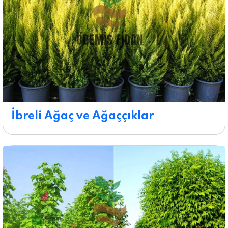
İbreli Ağaç ve Ağaççıklar