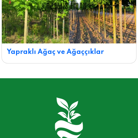
Yapraklı Ağaç ve Ağaççıklar