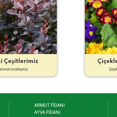
i Çeşitlerimiz
Çiçekle
erinizi inceleyiniz.
Çiçek
ARMUT FİDANI
AYVA FİDANI