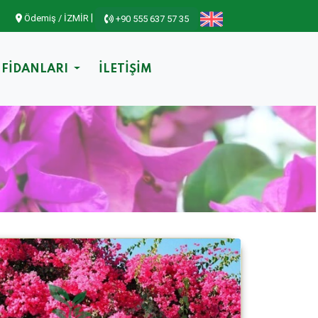
|
Ödemiş / İZMİR
+90 555 637 57 35
 FİDANLARI
İLETİŞİM