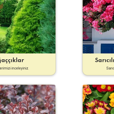
aççıklar
Sarıcıl
rimizi inceleyiniz.
Sarıc